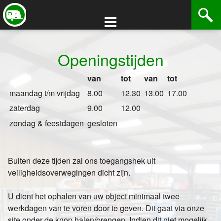
Stalling
Contact
Openingstijden
Halen / Brengen
Openingstijden
van
tot
van
tot
maandag t/m vrijdag
8.00
12.30
13.00
17.00
zaterdag
9.00
12.00
zondag & feestdagen
gesloten
Buiten deze tijden zal ons toegangshek uit
veiligheidsoverwegingen dicht zijn.
U dient het ophalen van uw object minimaal twee
werkdagen van te voren door te geven. Dit gaat via onze
site onder de knop halen/brengen. Indien dit niet mogelijk