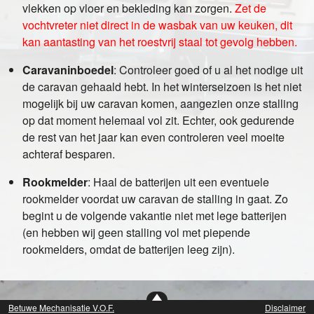
vlekken op vloer en bekleding kan zorgen.
Zet de
vochtvreter niet direct in de wasbak van uw keuken, dit
kan aantasting van het roestvrij staal tot gevolg hebben.
Caravaninboedel
:
Controleer goed of u al het nodige uit
de caravan gehaald hebt. In het winterseizoen is het niet
mogelijk bij uw caravan komen, aangezien onze stalling
op dat moment helemaal vol zit. Echter, ook gedurende
de rest van het jaar kan even controleren veel moeite
achteraf besparen.
Rookmelder
:
Haal de batterijen uit een eventuele
rookmelder voordat uw caravan de stalling in gaat. Zo
begint u de volgende vakantie niet met lege batterijen
(en hebben wij geen stalling vol met piepende
rookmelders, omdat de batterijen leeg zijn).
Betuwe Mechanisatie V.O.F.
Disclaimer