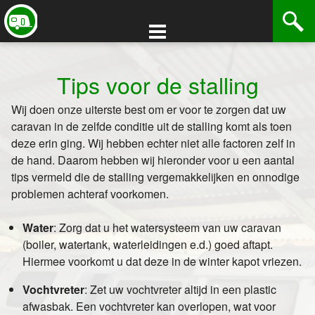
Stalling
Contact
Tips voor de stalling
Halen / Brengen
Halen / Brengen
Stallingsplaats Aanvragen
Tips voor de stalling
Voorwaarden Stalling
Wij doen onze uiterste best om er voor te zorgen dat uw
caravan in de zelfde conditie uit de stalling komt als toen
deze erin ging. Wij hebben echter niet alle factoren zelf in
de hand. Daarom hebben wij hieronder voor u een aantal
tips vermeld die de stalling vergemakkelijken en onnodige
problemen achteraf voorkomen.
Water
:
Zorg dat u het watersysteem van uw caravan
(boiler, watertank, waterleidingen e.d.) goed aftapt.
Hiermee voorkomt u dat deze in de winter kapot vriezen.
Vochtvreter
:
Zet uw vochtvreter altijd in een plastic
afwasbak. Een vochtvreter kan overlopen, wat voor